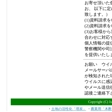
お寄せ頂いた
お、 以下に
致します。）
(1)資料請
(2)資料請求
(3)お客様
合わせに対応
個人情報の提
警察機関や司
を提供いたし
お願い ウイ
メールサーバ
が検知された
ウイルスに感
やメール送信
認後ご連絡下
Copyright (C) Is
・
土地の活性化「埋炭」
・
農業用「木酢