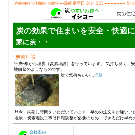
Welcome to Ishiko online ---最終更新日
2024.2.22
-------------- Sin
炭の効果で住まいを安全・快適に
家に炭・・
炭素埋設
平成6年から埋炭（炭素埋設）を行っています。 気持ち良く、
地鎮祭のようなものです。
炭で気持ちいい…
埋炭
只今 納期に時間をいただいています 早めの注文をお願いい
埋炭・炭素埋設工事は日程調整が必要のため できるだけ早め
会社案内