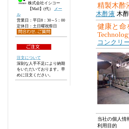
株式会社イシコー
精製木酢
【Mail】(代）
メー
木酢液
木酢
ル
営業日：平日8：30～5：00
健康と命を
定休日：土日曜祝祭日
Technolog
コンクリー
注文について
深刻な人手不足により納期
をいただいております。早
めに注文ください。
当社の個人情
利用目的